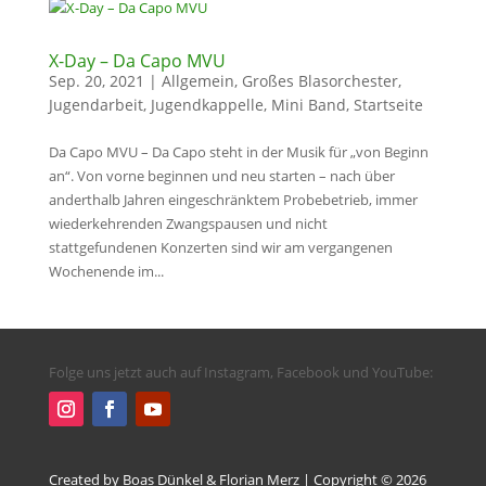
X-Day – Da Capo MVU
Sep. 20, 2021
|
Allgemein
,
Großes Blasorchester
,
Jugendarbeit
,
Jugendkappelle
,
Mini Band
,
Startseite
Da Capo MVU – Da Capo steht in der Musik für „von Beginn
an“. Von vorne beginnen und neu starten – nach über
anderthalb Jahren eingeschränktem Probebetrieb, immer
wiederkehrenden Zwangspausen und nicht
stattgefundenen Konzerten sind wir am vergangenen
Wochenende im...
Folge uns jetzt auch auf Instagram, Facebook und YouTube:
Created by Boas Dünkel & Florian Merz
| Copyright © 2026