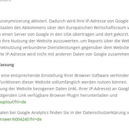
Anonymisierung aktiviert. Dadurch wird Ihre IP-Adresse von Google
staaten des Abkommens über den Europäischen Wirtschaftsraum vo
n einen Server von Google in den USA übertragen und dort gekürzt.
m Ihre Nutzung der Website auszuwerten, um Reports über die We
rnetnutzung verbundene Dienstleistungen gegenüber dem Website
lte IP-Adresse wird nicht mit anderen Daten von Google zusammen
fassung
eine entsprechende Einstellung Ihrer Browser-Software verhindern
e Funktionen dieser Website vollumfänglich werden nutzen können.
ung der Website bezogenen Daten (inkl. Ihrer IP-Adresse) an Goog
folgenden Link verfügbare Browser-Plugin herunterladen und
gaoptout?hl=de
en bei Google Analytics finden Sie in der Datenschutzerklärung 
/answer/6004245?hl=de