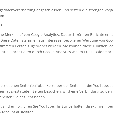
ragsdatenverarbeitung abgeschlossen und setzen die strengen Vo
um.
cs
he Merkmale” von Google Analytics. Dadurch können Berichte erste
n. Diese Daten stammen aus interessenbezogener Werbung von Goo
stimmten Person zugeordnet werden. Sie können diese Funktion jed
fassung Ihrer Daten durch Google Analytics wie im Punkt “Widerspr
etriebenen Seite YouTube. Betreiber der Seiten ist die YouTube, LL
in ausgestatteten Seiten besuchen, wird eine Verbindung zu den 
r Seiten Sie besucht haben.
 sind ermöglichen Sie YouTube, Ihr Surfverhalten direkt Ihrem per
e-Account ausloggen.