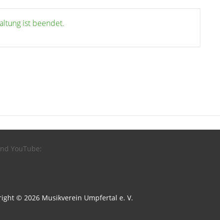
altung ist beendet.
 und YouTube:
right © 2026 Musikverein Umpfertal e. V.