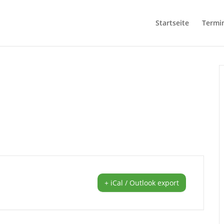
Startseite
Termi
+ iCal / Outlook export