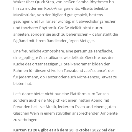
Walzer über Quick Step, von heißen Samba-Rhythmen bis
hin zu modernen Rock-Arrangements.
Allseits beliebte
Musikstücke, von der BigBand gut gespielt, bestens
gesungen und für Tänzer wichtig: mit abwechslungsreicher
und tanzbarer Rhythmik.
Große Vielfalt nicht nur zu
anbieten, sondern sie auch zu beherrschen – dafür steht die
BigBand mit ihrem Bandleader Jürgen Metzger.
Eine freundliche Atmosphäre, eine geräumige Tanz­fläche,
eine gepflegte Cocktailbar sowie delikate Ge­richte aus der
Küche des ortsansässigen „Hotel Panorama“ bilden den
Rahmen für diesen stilvollen Tanzabend „Let’s dance“, der
für jedermann, ob Tänzer oder auch Nicht-Tänzer, etwas zu
bieten hat.
Let’s dance bietet nicht nur eine Plattform zum Tanzen
sondern auch eine Möglichkeit einen netten Abend mit
Freunden bei Live-Musik, leckerem Essen und einem guten
Gläschen Wein in einem stilvollen ansprechenden Ambiente
zu verbrin­gen.
Karten zu 20 € gibt es ab dem 20. Oktober 2022 bei der